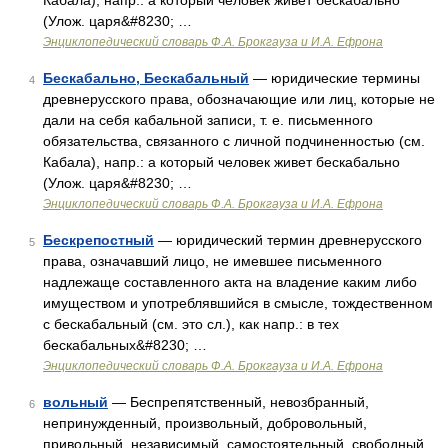
Кабала), напр.: а который человек живет бескабально
(Улож. царя&#8230; …
Энциклопедический словарь Ф.А. Брокгауза и И.А. Ефрона
Бескабально, Бескабальный
— юридические термины
4
древнерусского права, обозначающие или лиц, которые не
дали на себя кабальной записи, т. е. письменного
обязательства, связанного с личной подчиненностью (см.
Кабала), напр.: а который человек живет бескабально
(Улож. царя&#8230; …
Энциклопедический словарь Ф.А. Брокгауза и И.А. Ефрона
Бескрепостный
— юридический термин древнерусского
5
права, означавший лицо, не имевшее письменного
надлежаще составленного акта на владение каким либо
имуществом и употреблявшийся в смысле, тождественном
с бескабальный (см. это сл.), как напр.: в тех
бескабальных&#8230; …
Энциклопедический словарь Ф.А. Брокгауза и И.А. Ефрона
вольный
— Беспрепятственный, невозбранный,
6
непринужденный, произвольный, добровольный,
привольный, независимый, самостоятельный, свободный,