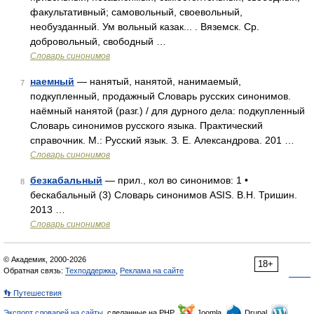
факультативный; самовольный, своевольный,
необузданный. Ум вольный казак... . Вяземск. Ср.
добровольный, свободный …
Словарь синонимов
наемный
— нанятый, нанятой, нанимаемый,
7
подкупленный, продажный Словарь русских синонимов.
наёмный нанятой (разг.) / для дурного дела: подкупленный
Словарь синонимов русского языка. Практический
справочник. М.: Русский язык. З. Е. Александрова. 201 …
Словарь синонимов
безкабальный
— прил., кол во синонимов: 1 •
8
бескабальный (3) Словарь синонимов ASIS. В.Н. Тришин.
2013 …
Словарь синонимов
© Академик, 2000-2026
18+
Обратная связь:
Техподдержка
,
Реклама на сайте
👣 Путешествия
Экспорт словарей на сайты
, сделанные на PHP,
Joomla,
Drupal,